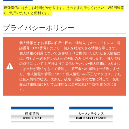
画像送信には少しお時間がかかります。そのままお待ちください。Wifi回線等
でご利用いただくと便利です。
プライバシーポリシー
個人情報とは お客様の住所・氏名・連絡先（メールアドレス・電
話番号・FAX番号）により、個人を特定できる情報を示します。
個人情報の利用について お客様よりご提供いただいた個人情報に
は、弊社からのお問い合わせの対応のみに利用します。 個人情報
の取得について お客様よりご提供いただいた個人情報につきまし
ては当社が責任をもって管理し、第三者への漏洩は一切致しませ
ん。 個人情報の管理について 個人情報への不正なアクセス、また
は個人情報の紛失、改ざん、破壊、漏洩等の危険に対して、技術
面及び組織面において合理的な安全対策及び予防措 置を講じま
す。